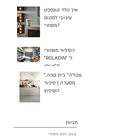
איך נולד קונספט
עיצובי למקום
מסחרי?
הסיפור מאחורי
"ROLADIN" ל'
ת"א-יפו
"יענקל'ה" בית קפה,
מסעדה | סיפור
השיפוץ
תגיות
עיצוב פנים מסחרי