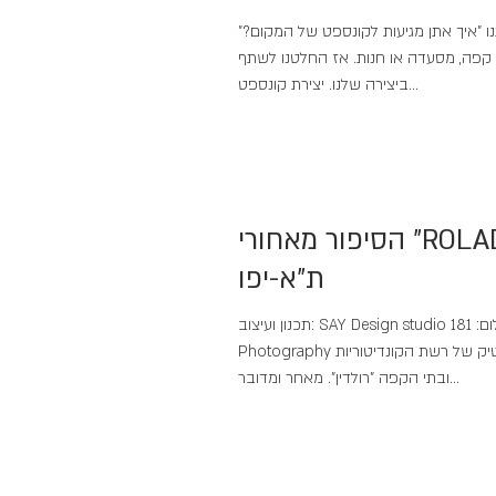
ו "איך אתן מגיעות לקונספט של המקום?"
ת קפה, מסעדה או חנות. אז החלטנו לשתף
ביצירה שלנו. יצירת קונספט...
הסיפור מאחורי "ROLADIN" ל'
ת"א-יפו
תכנון ועיצוב: SAY Design studio צילום: 181Architecture
Photography מדובר בסניף בוטיק של רשת הקונדיטוריות
ובתי הקפה "רולדין". מאחר ומדובר...