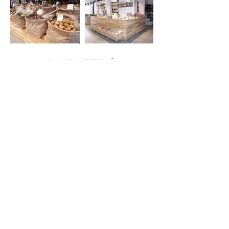
מרקטו | MARKETO
גודל חנות 100 מ"ר
סופרמרקט בוטיק אשר תוכנן באווירה
אירופאית. כל עבודות הברזל והמסגרות בגוון
שחור מט, תעלות המיזוג החשופות גם הן באותו
הגוון. תוכננו סטנדים מרכזיים מברזל בסגנון של
הבסטות האירופאיות המתוכננות במספר
גבהים על מנת לחשוף את הלקוח לשלל
המוצרים המוצגים. נעשה שילוב של עבודות
נגרות שמחממות את האווירה, בשני דלפקי
מכירה מרכזיים ובארגזי עץ "של פעם" למידוף
ואחסון נוסף. כלל תאורת החנות הינה תאורת