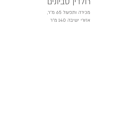
רולדין סביונים
מכירה ותפעול 65 מ"ר,
אזורי ישיבה 140 מ"ר
עיצוב חנויות של רשת הקונדיטוריות ובתי הקפה
"רולדין" בפריסה ארצית. רשת רולדין ממותגת
ובעלת שפה גרפית ייחודית כך שעיצוב חנויות
הרשת חייב להתכתב עם השפה של הרשת.
עיצוב מתקני התצוגה, בשילוב עבודות ברזל
ועץ, עבודות פליז בדלפקי התצוגה ושילוב גופי
תאורה מפליז שיוצרו במיוחד, בחירת הריהוט,
צבעוניות של החלל כולו נועדו להתכתב עם
הקונספט והמיתוג של הרשת.